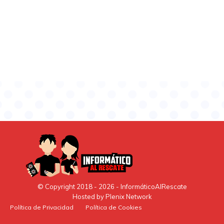
© Copyright 2018 -
2026
- InformáticoAlRescate
Hosted by
Plenix Network
Política de Privacidad
Política de Cookies