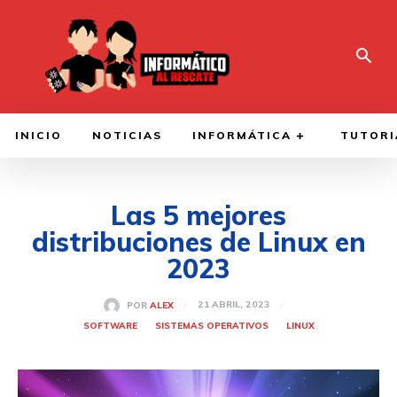
INICIO
NOTICIAS
INFORMÁTICA
TUTORI
Las 5 mejores
distribuciones de Linux en
2023
21 ABRIL, 2023
POR
ALEX
SOFTWARE
SISTEMAS OPERATIVOS
LINUX