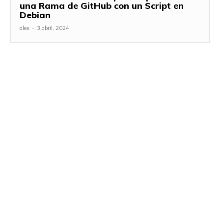
una Rama de GitHub con un Script en
Debian
alex
-
3 abril, 2024