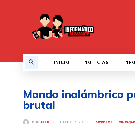
INICIO
NOTICIAS
INF
Mando inalámbrico pa
brutal
OFERTAS
VIDEOJU
POR
ALEX
1 ABRIL, 2023