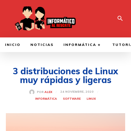
INICIO
NOTICIAS
INFORMÁTICA
TUTORI
3 distribuciones de Linux
muy rápidas y ligeras
24 NOVIEMBRE, 2020
POR
ALEX
INFORMÁTICA
SOFTWARE
LINUX