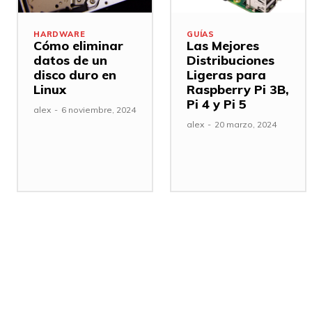
HARDWARE
GUÍAS
Cómo eliminar
Las Mejores
datos de un
Distribuciones
disco duro en
Ligeras para
Linux
Raspberry Pi 3B,
Pi 4 y Pi 5
alex
-
6 noviembre, 2024
alex
-
20 marzo, 2024