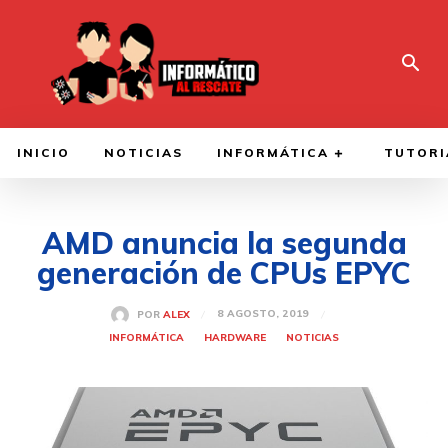
INICIO
NOTICIAS
INFORMÁTICA
TUTORI
AMD anuncia la segunda
generación de CPUs EPYC
8 AGOSTO, 2019
POR
ALEX
INFORMÁTICA
HARDWARE
NOTICIAS