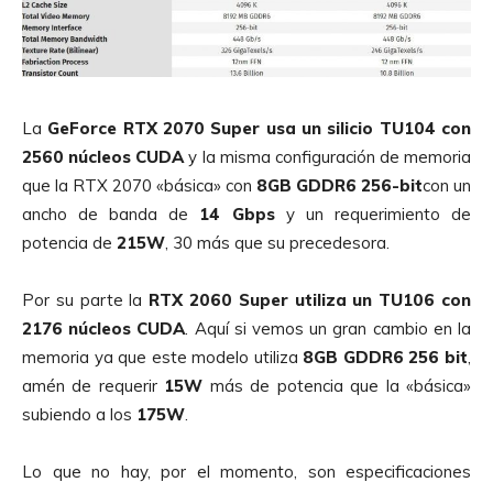
La
GeForce RTX 2070 Super usa un silicio TU104 con
2560 núcleos CUDA
y la misma configuración de memoria
que la RTX 2070 «básica» con
8GB GDDR6 256-bit
con un
ancho de banda de
14 Gbps
y un requerimiento de
potencia de
215W
, 30 más que su precedesora.
Por su parte la
RTX 2060 Super utiliza un TU106 con
2176 núcleos CUDA
. Aquí si vemos un gran cambio en la
memoria ya que este modelo utiliza
8GB GDDR6 256 bit
,
amén de requerir
15W
más de potencia que la «básica»
subiendo a los
175W
.
Lo que no hay, por el momento, son especificaciones