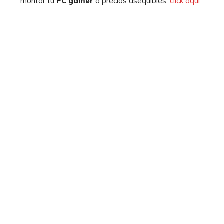
montar tu
PC gamer
a precios asequibles,
click aquí