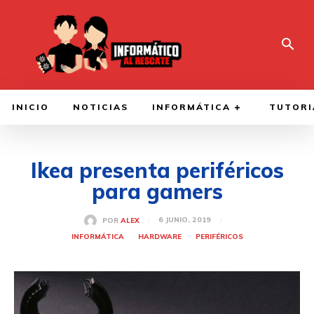
INICIO
NOTICIAS
INFORMÁTICA
TUTORI
Ikea presenta periféricos
para gamers
6 JUNIO, 2019
POR
ALEX
INFORMÁTICA
HARDWARE
PERIFÉRICOS