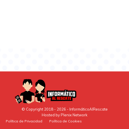
© Copyright 2018 -
2026
- InformáticoAlRescate
Hosted by
Plenix Network
Política de Privacidad
Política de Cookies