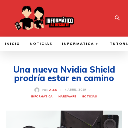
INICIO
NOTICIAS
INFORMÁTICA
TUTORI
Una nueva Nvidia Shield
prodría estar en camino
4 ABRIL, 2019
POR
ALEX
INFORMÁTICA
HARDWARE
NOTICIAS