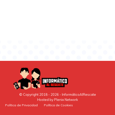
© Copyright 2018 -
2026
- InformáticoAlRescate
Hosted by
Plenix Network
Política de Privacidad
Política de Cookies