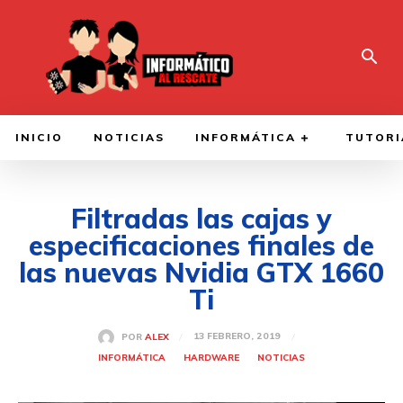
INICIO
NOTICIAS
INFORMÁTICA
TUTORI
Filtradas las cajas y
especificaciones finales de
las nuevas Nvidia GTX 1660
Ti
13 FEBRERO, 2019
POR
ALEX
INFORMÁTICA
HARDWARE
NOTICIAS