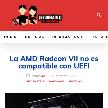
INICIO
NOTICIAS
INFORMÁTICA
TUTORI
La AMD Radeon VII no es
compatible con UEFI
12 FEBRERO, 2019
POR
ALEX
INFORMÁTICA
HARDWARE
NOTICIAS