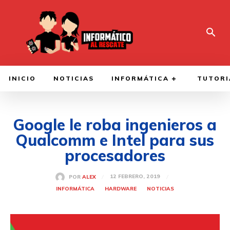
INICIO
NOTICIAS
INFORMÁTICA
TUTORI
Google le roba ingenieros a
Qualcomm e Intel para sus
procesadores
12 FEBRERO, 2019
POR
ALEX
INFORMÁTICA
HARDWARE
NOTICIAS