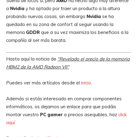
Suena de locos sí, pero
AMD
ha hecho algo muy diferente
a
Nvidia
y ha optado por traer un producto a la altura
probando nuevas cosas, sin embargo
Nvidia
se ha
quedado en su zona de confort al seguir usando la
memoria
GDDR
que a su vez maximiza los beneficios a la
compañía al ser más barata.
Hasta aquí la noticia de
“Revelado el precio de la memoria
HBM2 de la AMD Radeon VII″
Puedes ver más artículos desde el
inicio
.
Además si estás interesado en comprar componentes
informáticos, os dejamos un enlace para que podáis
montar vuestro
PC gamer
a precios asequibles, haz
click
aquí