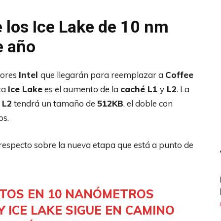
e los Ice Lake de 10 nm
e año
dores
Intel
que llegarán para reemplazar a
Coffee
ta
Ice Lake
es el aumento de la
caché L1
y
L2
. La
é
L2
tendrá un tamaño de
512KB
, el doble con
os.
respecto sobre la nueva etapa que está a punto de
NTOS EN
10 NANÓMETROS
 Y
ICE LAKE
SIGUE EN CAMINO