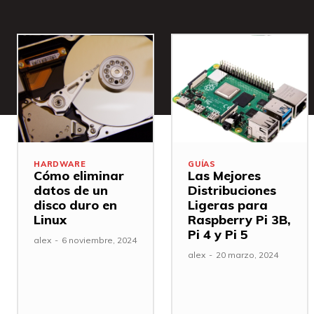
HARDWARE
GUÍAS
Cómo eliminar
Las Mejores
datos de un
Distribuciones
disco duro en
Ligeras para
Linux
Raspberry Pi 3B,
Pi 4 y Pi 5
alex
-
6 noviembre, 2024
alex
-
20 marzo, 2024