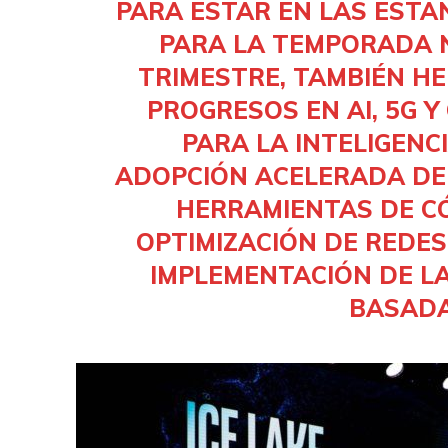
PARA ESTAR EN LAS ESTA
PARA LA TEMPORADA N
TRIMESTRE, TAMBIÉN H
PROGRESOS EN
AI
,
5G
Y
PARA LA INTELIGENCI
ADOPCIÓN ACELERADA D
HERRAMIENTAS DE CÓ
OPTIMIZACIÓN DE REDES
IMPLEMENTACIÓN DE L
BASADA