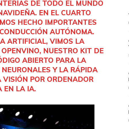
NTERÍAS DE TODO EL MUNDO
AVIDEÑA. EN EL CUARTO
EMOS HECHO IMPORTANTES
 CONDUCCIÓN AUTÓNOMA.
A ARTIFICIAL, VIMOS LA
E
OPENVINO
, NUESTRO KIT DE
DIGO ABIERTO PARA LA
 NEURONALES Y LA RÁPIDA
A VISIÓN POR ORDENADOR
 EN LA
IA
.