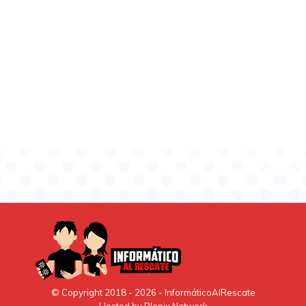
© Copyright 2018 -
2026
- InformáticoAlRescate
Hosted by
Plenix Network