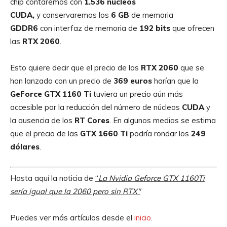
chip contaremos con
1.536 núcleos
CUDA,
y conservaremos los
6 GB
de memoria
GDDR6
con interfaz de memoria de
192 bits
que ofrecen
las
RTX 2060
.
Esto quiere decir que el precio de las
RTX 2060
que se
han lanzado con un precio de
369 euros
harían que la
GeForce GTX 1160 Ti
tuviera un precio aún más
accesible por la reducción del número de núcleos
CUDA
y
la ausencia de los
RT
Cores
. En algunos medios se estima
que el precio de las
GTX
1660
Ti
podría rondar los
249
dólares
.
Hasta aquí la noticia de
“
La Nvidia Geforce GTX 1160Ti
sería igual que la 2060 pero sin RTX″
Puedes ver más artículos desde el
inicio
.