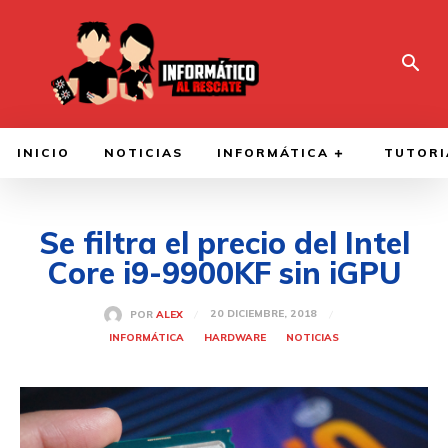
INICIO
NOTICIAS
INFORMÁTICA
TUTORI
Se filtra el precio del Intel
Core i9-9900KF sin iGPU
20 DICIEMBRE, 2018
POR
ALEX
INFORMÁTICA
HARDWARE
NOTICIAS