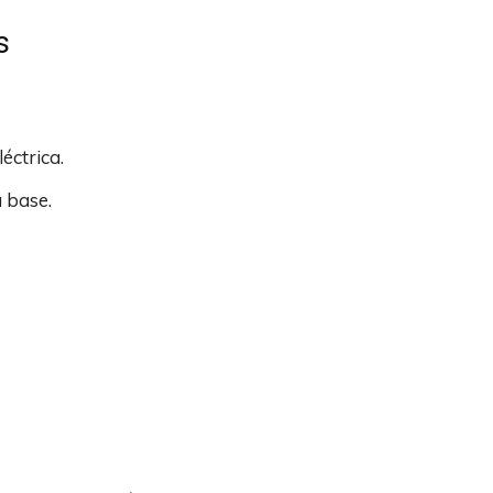
s
léctrica.
a base.