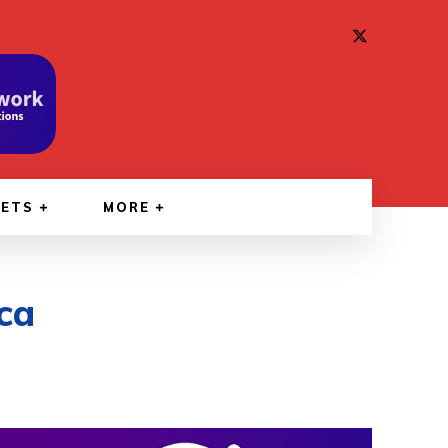
GETS
MORE
ca